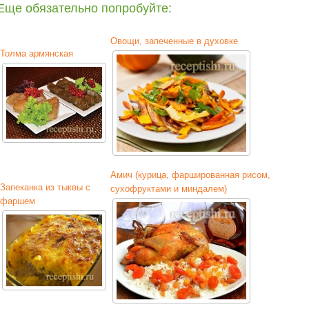
Еще обязательно попробуйте:
Овощи, запеченные в духовке
Толма армянская
Амич (курица, фаршированная рисом,
Запеканка из тыквы с
сухофруктами и миндалем)
фаршем