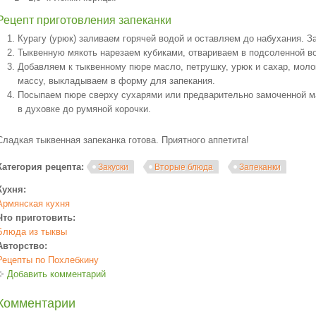
Рецепт приготовления запеканки
Курагу (урюк) заливаем горячей водой и оставляем до набухания. З
Тыквенную мякоть нарезаем кубиками, отвариваем в подсоленной во
Добавляем к тыквенному пюре масло, петрушку, урюк и сахар, мол
массу, выкладываем в форму для запекания.
Посыпаем пюре сверху сухарями или предварительно замоченной м
в духовке до румяной корочки.
Сладкая тыквенная запеканка готова. Приятного аппетита!
Категория рецепта:
Закуски
Вторые блюда
Запеканки
Кухня:
Армянская кухня
Что приготовить:
Блюда из тыквы
Авторство:
Рецепты по Похлебкину
Добавить комментарий
Комментарии