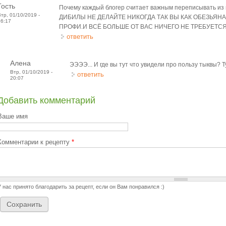
Гость
Почему каждый блогер считает важным переписывать из и
Втр, 01/10/2019 -
ДИБИЛЫ НЕ ДЕЛАЙТЕ НИКОГДА ТАК ВЫ КАК ОБЕЗЬЯНА
16:17
ПРОФИ.И ВСЁ БОЛЬШЕ ОТ ВАС НИЧЕГО НЕ ТРЕБУЕТСЯ.
ответить
Алена
ЭЭЭЭ... И где вы тут что увидели про пользу тыквы? Т
Втр, 01/10/2019 -
ответить
20:07
Добавить комментарий
Ваше имя
Комментарии к рецепту
*
У нас принято благодарить за рецепт, если он Вам понравился :)