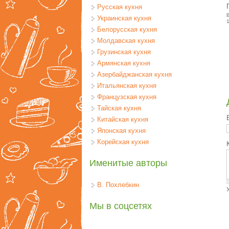
Русская кухня
Украинская кухня
Белорусская кухня
Молдавская кухня
Грузинская кухня
Армянская кухня
Азербайджанская кухня
Итальянская кухня
Французская кухня
Тайская кухня
Китайская кухня
Японская кухня
Корейская кухня
Именитые авторы
В. Похлебкин
Мы в соцсетях