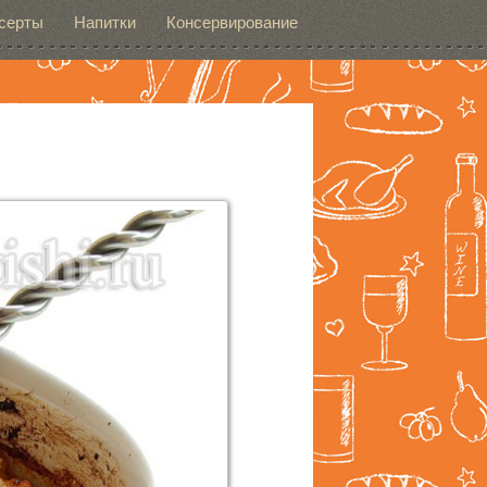
серты
Напитки
Консервирование