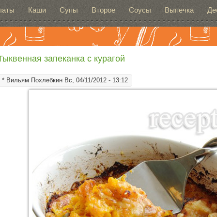
латы
Каши
Супы
Второе
Соусы
Выпечка
Де
Тыквенная запеканка с курагой
*
Вильям Похлебкин
Вс, 04/11/2012 - 13:12