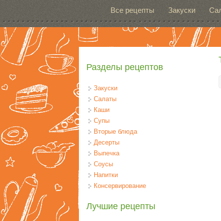
Перейти к основному содержанию
Все рецепты
Закуски
Са
Разделы рецептов
Закуски
Салаты
Каши
Супы
Вторые блюда
Десерты
Выпечка
Соусы
Напитки
Консервирование
Лучшие рецепты