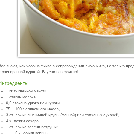
Все знают, как хороша тыква в сопровождении лимончика, но только пред
с распаренной курагой. Вкусно невероятно!
Ингредиенты:
1 кг тыквенной мякоти,
1 стакан молока,
0,5 стакана урюка или кураги,
75— 100 г сливочного масла,
3 ст. ложки пшеничной крупы (манной) или толченых сухарей,
4 ч. ложки сахара,
1 ст. ложка зелени петрушки,
1—1,5 ч. ложки корицы.