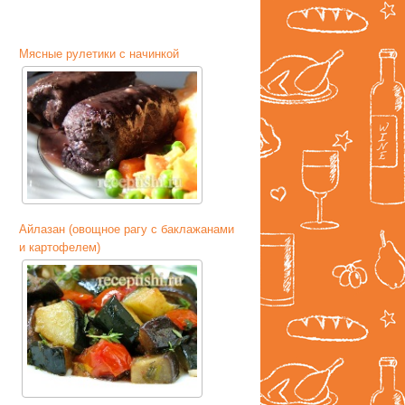
Мясные рулетики с начинкой
Айлазан (овощное рагу с баклажанами
и картофелем)