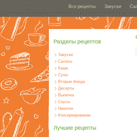
Перейти к основному содержанию
Все рецепты
Закуски
Са
Разделы рецептов
Закуски
Салаты
Каши
Супы
Вторые блюда
Десерты
Выпечка
Соусы
Напитки
Консервирование
Лучшие рецепты