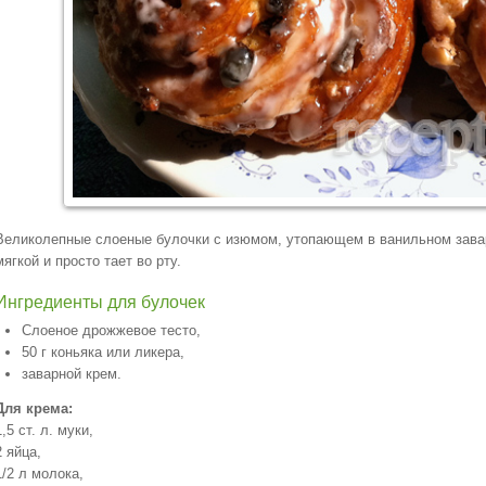
Великолепные слоеные булочки с изюмом, утопающем в ванильном завар
мягкой и просто тает во рту.
Ингредиенты для булочек
Слоеное дрожжевое тесто,
50 г коньяка или ликера,
заварной крем.
Для крема:
1,5 ст. л. муки,
2 яйца,
1/2 л молока,