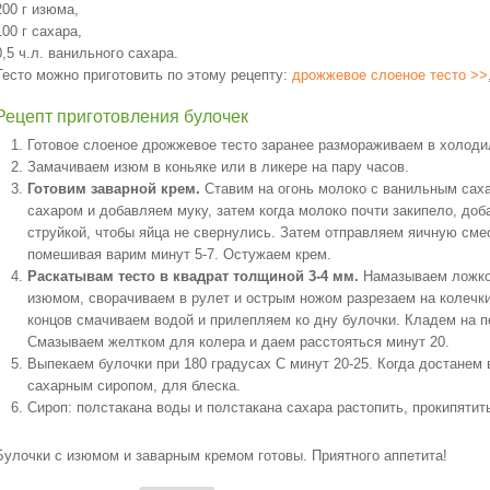
200 г изюма,
100 г сахара,
0,5 ч.л. ванильного сахара.
Тесто можно приготовить по этому рецепту:
дрожжевое слоеное тесто >>
Рецепт приготовления булочек
Готовое слоеное дрожжевое тесто заранее размораживаем в холоди
Замачиваем изюм в коньяке или в ликере на пару часов.
Готовим заварной крем.
Ставим на огонь молоко с ванильным саха
сахаром и добавляем муку, затем когда молоко почти закипело, доб
струйкой, чтобы яйца не свернулись. Затем отправляем яичную сме
помешивая варим минут 5-7. Остужаем крем.
Раскатывам тесто в квадрат толщиной 3-4 мм.
Намазываем ложко
изюмом, сворачиваем в рулет и острым ножом разрезаем на колечк
концов смачиваем водой и прилепляем ко дну булочки. Кладем на п
Смазываем желтком для колера и даем расстояться минут 20.
Выпекаем булочки при 180 градусах С минут 20-25. Когда достанем 
сахарным сиропом, для блеска.
Сироп: полстакана воды и полстакана сахара растопить, прокипятит
Булочки с изюмом и заварным кремом готовы. Приятного аппетита!