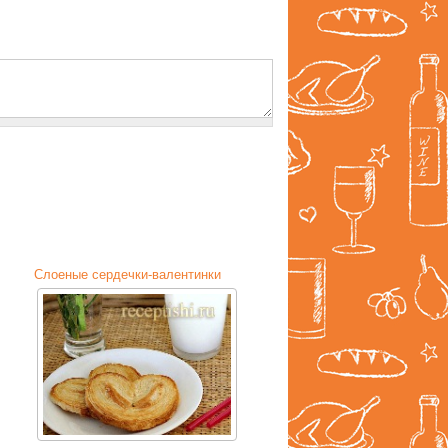
Слоеные сердечки-валентинки