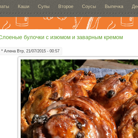
латы
Каши
Супы
Второе
Соусы
Выпечка
Де
Слоеные булочки с изюмом и заварным кремом
*
Алена
Втр, 21/07/2015 - 00:57