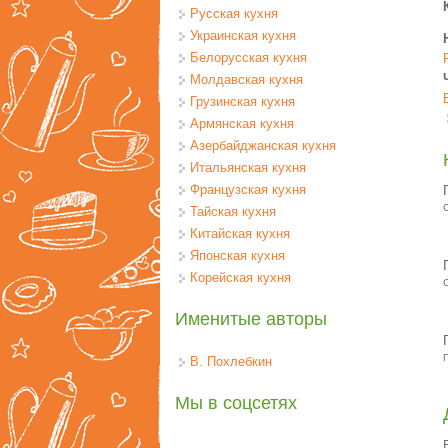
Русская кухня
Украинская кухня
Белорусская кухня
Молдавская кухня
Грузинская кухня
Армянская кухня
Азербайджанская кухня
Итальянская кухня
Французская кухня
Тайская кухня
Китайская кухня
Японская кухня
Корейская кухня
Именитые авторы
В. Похлебкин
Мы в соцсетях