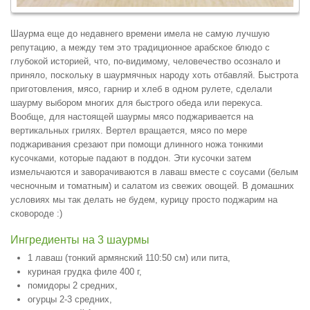
Шаурма еще до недавнего времени имела не самую лучшую
репутацию, а между тем это традиционное арабское блюдо с
глубокой историей, что, по-видимому, человечество осознало и
приняло, поскольку в шаурмячных народу хоть отбавляй. Быстрота
приготовления, мясо, гарнир и хлеб в одном рулете, сделали
шаурму выбором многих для быстрого обеда или перекуса.
Вообще, для настоящей шаурмы мясо поджаривается на
вертикальных грилях. Вертел вращается, мясо по мере
поджаривания срезают при помощи длинного ножа тонкими
кусочками, которые падают в поддон. Эти кусочки затем
измельчаются и заворачиваются в лаваш вместе с соусами (белым
чесночным и томатным) и салатом из свежих овощей. В домашних
условиях мы так делать не будем, курицу просто поджарим на
сковороде :)
Ингредиенты на 3 шаурмы
1 лаваш (тонкий армянский 110:50 см) или пита,
куриная грудка филе 400 г,
помидоры 2 средних,
огурцы 2-3 средних,