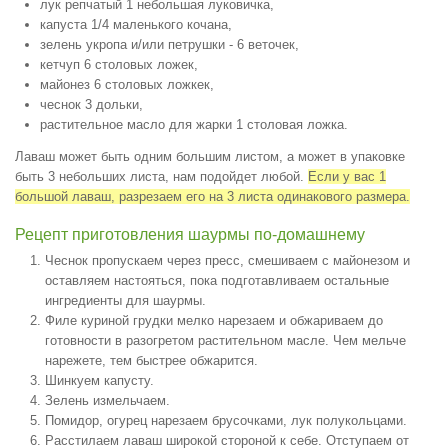
лук репчатый 1 небольшая луковичка,
капуста 1/4 маленького кочана,
зелень укропа и/или петрушки - 6 веточек,
кетчуп 6 столовых ложек,
майонез 6 столовых ложкек,
чеснок 3 дольки,
растительное масло для жарки 1 столовая ложка.
Лаваш может быть одним большим листом, а может в упаковке
быть 3 небольших листа, нам подойдет любой.
Если у вас 1
большой лаваш, разрезаем его на 3 листа одинакового размера.
Рецепт приготовления шаурмы по-домашнему
Чеснок пропускаем через пресс, смешиваем с майонезом и
оставляем настояться, пока подготавливаем остальные
ингредиенты для шаурмы.
Филе куриной грудки мелко нарезаем и обжариваем до
готовности в разогретом растительном масле. Чем мельче
нарежете, тем быстрее обжарится.
Шинкуем капусту.
Зелень измельчаем.
Помидор, огурец нарезаем брусочками, лук полукольцами.
Расстилаем лаваш широкой стороной к себе. Отступаем от