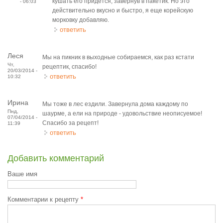
кушать его придется, завернув в пакетик. Но это
- 06:03
действительно вкусно и быстро, я еще корейскую
морковку добавляю.
ответить
Леся
Мы на пикник в выходные собираемся, как раз кстати
Чт,
рецептик, спасибо!
20/03/2014 -
ответить
10:32
Ирина
Мы тоже в лес ездили. Завернула дома каждому по
Пнд,
шаурме, а ели на природе - удовольствие неописуемое!
07/04/2014 -
Спасибо за рецепт!
11:39
ответить
Добавить комментарий
Ваше имя
Комментарии к рецепту
*