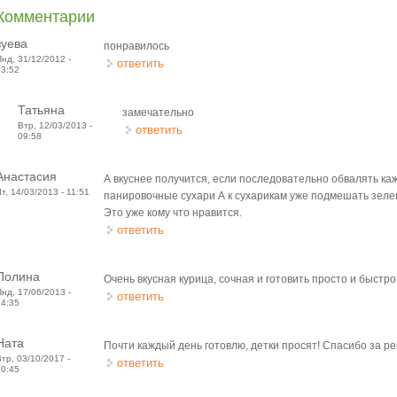
Комментарии
зуева
понравилось
Пнд, 31/12/2012 -
ответить
13:52
Татьяна
замечательно
Втр, 12/03/2013 -
ответить
09:58
Анастасия
А вкуснее получится, если последовательно обвалять кажд
Чт, 14/03/2013 - 11:51
панировочные сухари А к сухарикам уже подмешать зеле
Это уже кому что нравится.
ответить
Полина
Очень вкусная курица, сочная и готовить просто и быстро
Пнд, 17/06/2013 -
ответить
14:35
Ната
Почти каждый день готовлю, детки просят! Спасибо за ре
Втр, 03/10/2017 -
ответить
20:45