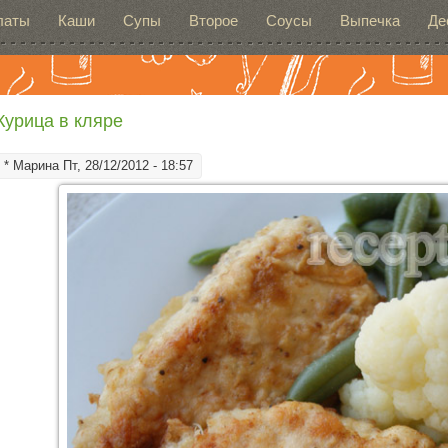
латы
Каши
Супы
Второе
Соусы
Выпечка
Де
Курица в кляре
*
Марина
Пт, 28/12/2012 - 18:57