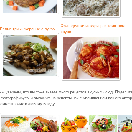
Фрикадельки из курицы в томатном
Белые грибы жареные с луком
соусе
Мы уверены, что вы тоже знаете много рецептов вкусных блюд. Поделит
сфотографируем и выложим на рецептышах с упоминанием вашего авторс
комментариях к любому блюду.