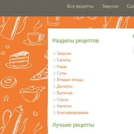
Перейти к основному содержанию
Все рецепты
Закуски
Са
Разделы рецептов
Закуски
Салаты
Каши
Супы
Вторые блюда
Десерты
Выпечка
Соусы
Напитки
Консервирование
Лучшие рецепты