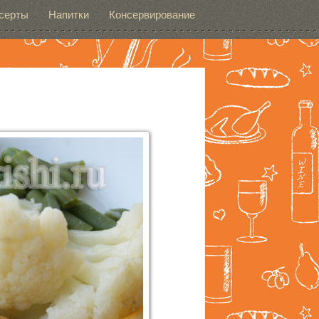
серты
Напитки
Консервирование