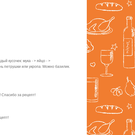
ый кусочек: мука - > яйцо - >
нь петрушки или укропа. Можно базилик.
! Спасибо за рецепт!
цепт!