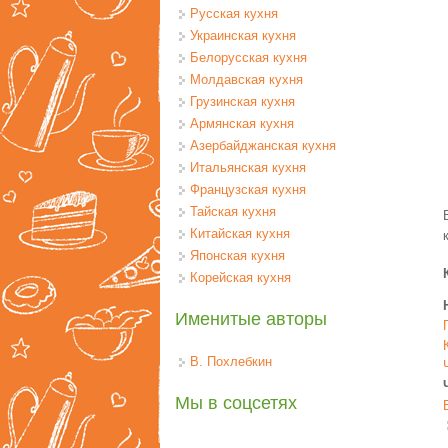
Русская кухня
Украинская кухня
Белорусская кухня
Молдавская кухня
Грузинская кухня
Армянская кухня
Азербайджанская кухня
Итальянская кухня
Французская кухня
Тайская кухня
Китайская кухня
Японская кухня
Корейская кухня
Именитые авторы
В. Похлебкин
Мы в соцсетях