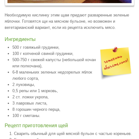
Необходимую кислинку этим щам придают разваренные зеленые
яблочки. Готовятся щи на мясном бульоне, но возможен и
вегетарианский вариант, если из рецепта исключить мясо.
Ингредиенты
500 г говяжьей грудинки,
100 г копченой свиной грудинки,
500-750 г свежей капусты (небольшой кочан
или полкочана),
6-8 маленьких зеленых недозрелых яблок
любого сорта,
2 луковицы,
0,5 репы или 1 морковь,
2 ст. ложки укропа,
3 лавровых листа,
8 горошин черного перца,
100 г сметаны.
Рецепт приготовления щей
Сварить обычный для щей мясной бульон с частью кореньев.