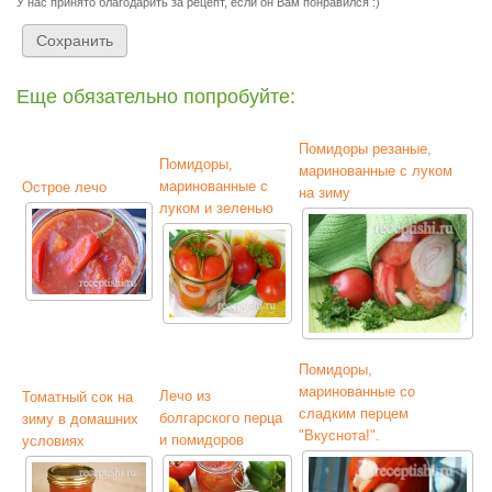
У нас принято благодарить за рецепт, если он Вам понравился :)
Еще обязательно попробуйте:
Помидоры резаные,
Помидоры,
маринованные с луком
маринованные с
Острое лечо
на зиму
луком и зеленью
Помидоры,
маринованные со
Лечо из
Томатный сок на
сладким перцем
болгарского перца
зиму в домашних
"Вкуснота!".
и помидоров
условиях