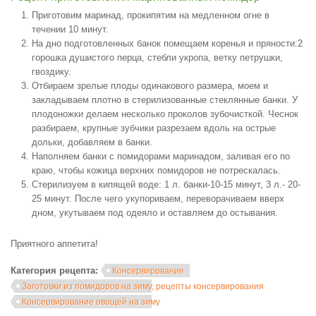
Приготовим маринад, прокипятим на медленном огне в
течении 10 минут.
На дно подготовленных банок помещаем коренья и пряности:2
горошка душистого перца, стебли укропа, ветку петрушки,
гвоздику.
Отбираем зрелые плоды одинакового размера, моем и
закладываем плотно в стерилизованные стеклянные банки. У
плодоножки делаем несколько проколов зубочисткой. Чеснок
разбираем, крупные зубчики разрезаем вдоль на острые
дольки, добавляем в банки.
Наполняем банки с помидорами маринадом, заливая его по
краю, чтобы кожица верхних помидоров не потрескалась.
Стерилизуем в кипящей воде: 1 л. банки-10-15 минут, 3 л.- 20-
25 минут. После чего укупориваем, переворачиваем вверх
дном, укутываем под одеяло и оставляем до остывания.
Приятного аппетита!
Категория рецепта:
Консервирование
Заготовки из помидоров на зиму, рецепты консервирования
Консервирование овощей на зиму