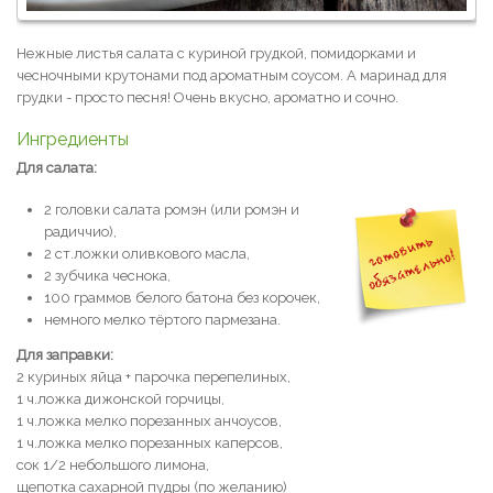
Нежные листья салата с куриной грудкой, помидорками и
чесночными крутонами под ароматным соусом. А маринад для
грудки - просто песня! Очень вкусно, ароматно и сочно.
Ингредиенты
Для салата:
2 головки салата ромэн (или ромэн и
радиччио),
2 ст.ложки оливкового масла,
2 зубчика чеснока,
100 граммов белого батона без корочек,
немного мелко тёртого пармезана.
Для заправки:
2 куриных яйца + парочка перепелиных,
1 ч.ложка дижонской горчицы,
1 ч.ложка мелко порезанных анчоусов,
1 ч.ложка мелко порезанных каперсов,
сок 1/2 небольшого лимона,
щепотка сахарной пудры (по желанию)