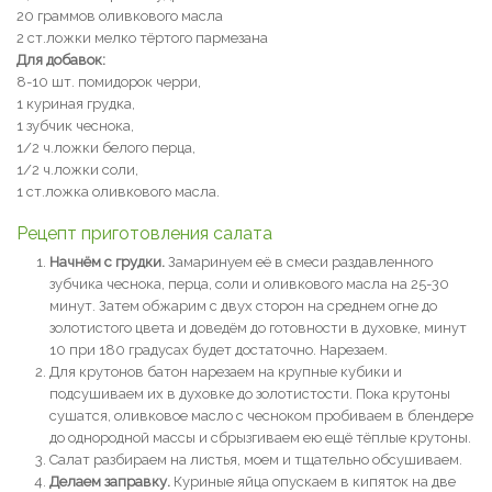
20 граммов оливкового масла
2 ст.ложки мелко тёртого пармезана
Для добавок:
8-10 шт. помидорок черри,
1 куриная грудка,
1 зубчик чеснока,
1/2 ч.ложки белого перца,
1/2 ч.ложки соли,
1 ст.ложка оливкового масла.
Рецепт приготовления салата
Начнём с грудки.
Замаринуем её в смеси раздавленного
зубчика чеснока, перца, соли и оливкового масла на 25-30
минут. Затем обжарим с двух сторон на среднем огне до
золотистого цвета и доведём до готовности в духовке, минут
10 при 180 градусах будет достаточно. Нарезаем.
Для крутонов батон нарезаем на крупные кубики и
подсушиваем их в духовке до золотистости. Пока крутоны
сушатся, оливковое масло с чесноком пробиваем в блендере
до однородной массы и сбрызгиваем ею ещё тёплые крутоны.
Салат разбираем на листья, моем и тщательно обсушиваем.
Делаем заправку.
Куриные яйца опускаем в кипяток на две