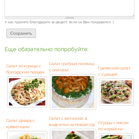
У нас принято благодарить за рецепт, если он Вам понравился :)
Еще обязательно попробуйте:
Салат грибная полянка
Салат из курицы с
Греческий салат
с опятами
болгарским перцем
с курицей
Салат с ветчиной, в
Салат Цезарь с
Огурцы с мясом
виде елки на Новый год
креветками
по-корейски