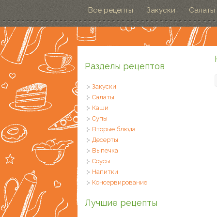
Перейти к основному содержанию
Все рецепты
Закуски
Салаты
Разделы рецептов
Закуски
Салаты
Каши
Супы
Вторые блюда
Десерты
Выпечка
Соусы
Напитки
Консервирование
Лучшие рецепты