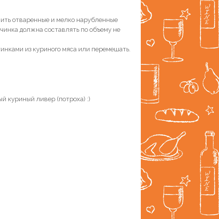
вить отваренные и мелко нарубленные
ачинка должна составлять по объему не
стинками из куриного мяса или перемешать.
й куриный ливер (потроха) :)