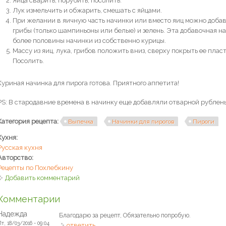
Яйца сварить, порубить, посолить.
Лук измельчить и обжарить, смешать с яйцами.
При желании в яичную часть начинки или вместо яиц можно доба
грибы (только шампиньоны или белые) и зелень. Эта добавочная н
более половины начинки из собственно курицы.
Массу из яиц, лука, грибов положить вниз, сверху покрыть ее пла
Посолить.
Куриная начинка для пирога готова. Приятного аппетита!
PS: В стародавние времена в начинку еще добавляли отварной рублены
Категория рецепта:
Выпечка
Начинки для пирогов
Пироги
Кухня:
Русская кухня
Авторство:
Рецепты по Похлебкину
Добавить комментарий
Комментарии
Надежда
Благодарю за рецепт, Обязательно попробую.
Пт, 18/03/2016 - 09:04
ответить