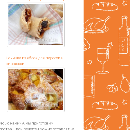
Начинка из яблок для пирогов и
пирожков
есь с нами? А мы приготовим,
рства. Свои рецепты можно оставлять в