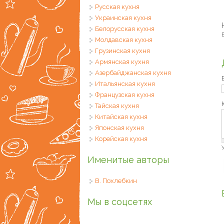
Русская кухня
Украинская кухня
Белорусская кухня
В
Молдавская кухня
Грузинская кухня
Армянская кухня
Азербайджанская кухня
Итальянская кухня
Французская кухня
Тайская кухня
Китайская кухня
Японская кухня
Корейская кухня
Именитые авторы
В. Похлебкин
Мы в соцсетях