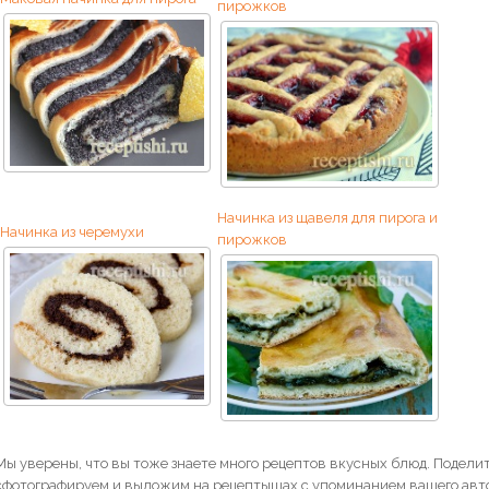
пирожков
Начинка из щавеля для пирога и
Начинка из черемухи
пирожков
Мы уверены, что вы тоже знаете много рецептов вкусных блюд. Поделит
сфотографируем и выложим на рецептышах с упоминанием вашего авто