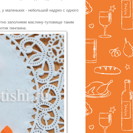
, у маленьких - небольшой надрез с одного
отно заполняем маслину-туловище таким
отик пингвина.