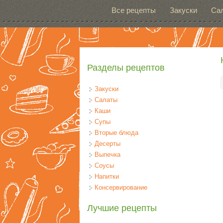
Перейти к основному содержанию
Все рецепты
Закуски
Са
Разделы рецептов
Закуски
Салаты
Каши
Супы
Вторые блюда
Десерты
Выпечка
Соусы
Напитки
Консервирование
Лучшие рецепты