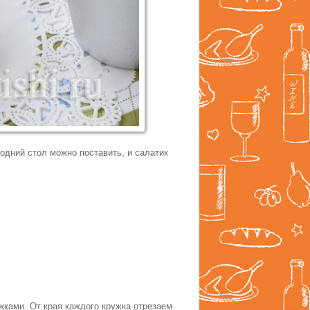
годний стол можно поставить, и салатик
жками. От края каждого кружка отрезаем