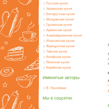
Русская кухня
Украинская кухня
Белорусская кухня
Молдавская кухня
Грузинская кухня
Армянская кухня
Азербайджанская кухня
Итальянская кухня
Французская кухня
Тайская кухня
Китайская кухня
Японская кухня
Корейская кухня
Именитые авторы
В. Похлебкин
Мы в соцсетях