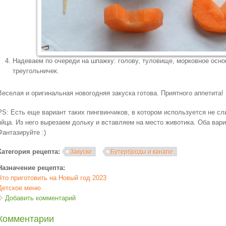
Надеваем по очереди на шпажку: голову, туловище, морковное осно
треугольничек.
Веселая и оригинальная новогодняя закуска готова. Приятного аппетита!
PS: Есть еще вариант таких пингвинчиков, в котором используется не сл
яйца. Из него вырезаем дольку и вставляем на место животика. Оба вар
Фантазируйте :)
Категория рецепта:
Закуски
Бутерброды и канапе
Назначение рецепта:
Что приготовить на Новый год 2023
Детское меню
Добавить комментарий
Комментарии