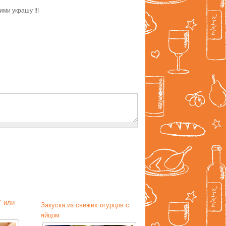
ими украшу !!!
" или
Закуска из свежих огурцов с
яйцом