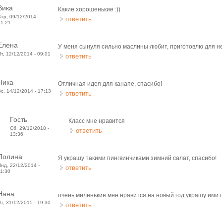
Вика
Какие хорошенькие :))
Втр, 09/12/2014 -
ответить
21:21
Елена
У меня сынуля сильно маслины любит, приготовлю для не
Пт, 12/12/2014 - 09:01
ответить
Ника
Отличная идея для канапе, спасибо!
Вс, 14/12/2014 - 17:13
ответить
Гость
Класс мне нравится
Сб, 29/12/2018 -
ответить
13:36
Полина
Я украшу такими пингвинчиками зимний салат, спасибо!
Пнд, 22/12/2014 -
ответить
11:30
Нана
очень миленькие мне нравится на новый год украшу ими с
Чт, 31/12/2015 - 19:30
ответить