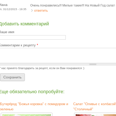
Нана
Очень понравились!!! Милые такие!!! На Новый Год салат 
Чт, 31/12/2015 - 19:35
ответить
Добавить комментарий
Ваше имя
Комментарии к рецепту
*
У нас принято благодарить за рецепт, если он Вам понравился :)
Еще обязательно попробуйте:
Бутерброд "Божья коровка" с помидором и
Салат "Оливье с колбасой
зеленью
"Столичный"