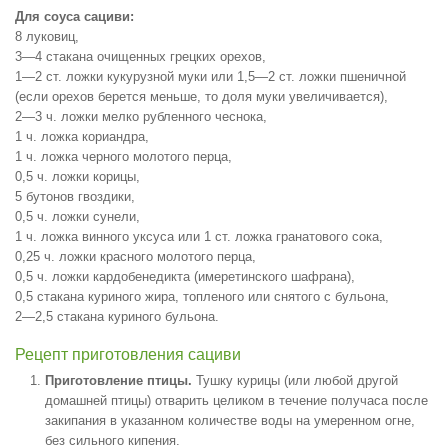
Для соуса сациви:
8 луковиц,
3—4 стакана очищенных грецких орехов,
1—2 ст. ложки кукурузной муки или 1,5—2 ст. ложки пшеничной
(если орехов берется меньше, то доля муки увеличивается),
2—3 ч. ложки мелко рубленного чеснока,
1 ч. ложка кориандра,
1 ч. ложка черного молотого перца,
0,5 ч. ложки корицы,
5 бутонов гвоздики,
0,5 ч. ложки сунели,
1 ч. ложка винного уксуса или 1 ст. ложка гранатового сока,
0,25 ч. ложки красного молотого перца,
0,5 ч. ложки кардобенедикта (имеретинского шафрана),
0,5 стакана куриного жира, топленого или снятого с бульона,
2—2,5 стакана куриного бульона.
Рецепт приготовления сациви
Приготовление птицы.
Тушку курицы (или любой другой
домашней птицы) отварить целиком в течение получаса после
закипания в указанном количестве воды на умеренном огне,
без сильного кипения.