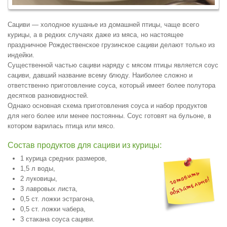
Сациви — холодное кушанье из домашней птицы, чаще всего
курицы, а в редких случаях даже из мяса, но настоящее
праздничное Рождественское грузинское сациви делают только из
индейки.
Существенной частью сациви наряду с мясом птицы является соус
сациви, давший название всему блюду. Наиболее сложно и
ответственно приготовление соуса, который имеет более полутора
десятков разновидностей.
Однако основная схема приготовления соуса и набор продуктов
для него более или менее постоянны. Соус готовят на бульоне, в
котором варилась птица или мясо.
Состав продуктов для сациви из курицы:
1 курица средних размеров,
1,5 л воды,
2 луковицы,
3 лавровых листа,
0,5 ст. ложки эстрагона,
0,5 ст. ложки чабера,
3 стакана соуса сациви.