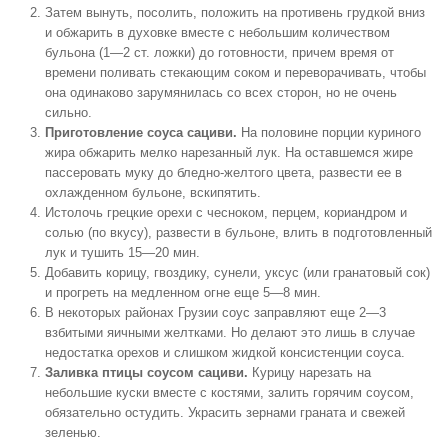
Затем вынуть, посолить, положить на противень грудкой вниз
и обжарить в духовке вместе с небольшим количеством
бульона (1—2 ст. ложки) до готовности, причем время от
времени поливать стекающим соком и переворачивать, чтобы
она одинаково зарумянилась со всех сторон, но не очень
сильно.
Приготовление соуса сациви.
На половине порции куриного
жира обжарить мелко нарезанный лук. На оставшемся жире
пассеровать муку до бледно-желтого цвета, развести ее в
охлажденном бульоне, вскипятить.
Истолочь грецкие орехи с чесноком, перцем, кориандром и
солью (по вкусу), развести в бульоне, влить в подготовленный
лук и тушить 15—20 мин.
Добавить корицу, гвоздику, сунели, уксус (или гранатовый сок)
и прогреть на медленном огне еще 5—8 мин.
В некоторых районах Грузии соус заправляют еще 2—3
взбитыми яичными желтками. Но делают это лишь в случае
недостатка орехов и слишком жидкой консистенции соуса.
Заливка птицы соусом сациви.
Курицу нарезать на
небольшие куски вместе с костями, залить горячим соусом,
обязательно остудить. Украсить зернами граната и свежей
зеленью.