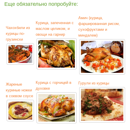
Еще обязательно попробуйте:
Амич (курица,
Курица, запеченная с
фаршированная рисом,
Чахохбили из
маслом целиком, и
сухофруктами и
курицы по-
овощи на гарнир
миндалем)
грузински
Курица с горчицей в
Гурули из курицы
Жареные
духовке
куриные ножки
в соевом соусе