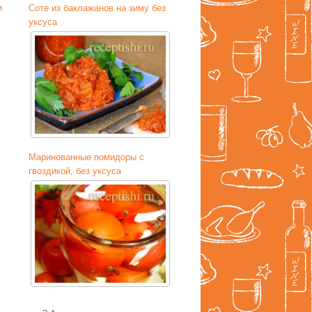
и
Соте из баклажанов на зиму без
уксуса
Маринованные помидоры с
гвоздикой, без уксуса