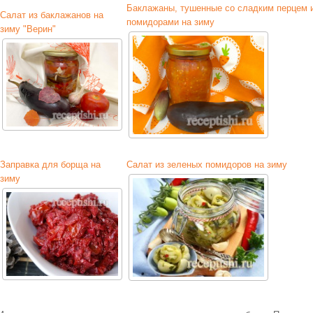
Баклажаны, тушенные со сладким перцем 
Салат из баклажанов на
помидорами на зиму
зиму "Верин"
Заправка для борща на
Салат из зеленых помидоров на зиму
зиму