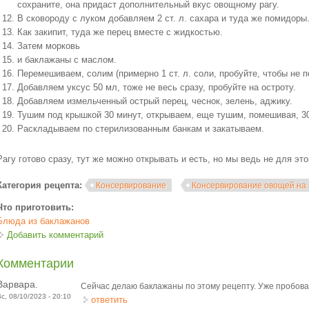
сохраните, она придаст дополнительный вкус овощному рагу.
В сковороду с луком добавляем 2 ст. л. сахара и туда же помидоры
Как закипит, туда же перец вместе с жидкостью.
Затем морковь
и баклажаны с маслом.
Перемешиваем, солим (примерно 1 ст. л. соли, пробуйте, чтобы не п
Добавляем уксус 50 мл, тоже не весь сразу, пробуйте на остроту.
Добавляем измельченный острый перец, чеснок, зелень, аджику.
Тушим под крышкой 30 минут, открываем, еще тушим, помешивая, 3
Раскладываем по стерилизованным банкам и закатываем.
Рагу готово сразу, тут же можно открывать и есть, но мы ведь не для эт
Категория рецепта:
Консервирование
Консервирование овощей на
Что приготовить:
Блюда из баклажанов
Добавить комментарий
Комментарии
Варвара.
Сейчас делаю баклажаны по этому рецепту. Уже пробовал
Вс, 08/10/2023 - 20:10
ответить