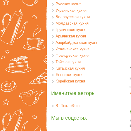
Русская кухня
Украинская кухня
Белорусская кухня
Молдавская кухня
Грузинская кухня
Армянская кухня
Азербайджанская кухня
Итальянская кухня
Французская кухня
Тайская кухня
Китайская кухня
Японская кухня
Корейская кухня
Именитые авторы
В. Похлебкин
Мы в соцсетях