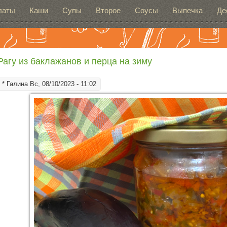
латы
Каши
Супы
Второе
Соусы
Выпечка
Де
Рагу из баклажанов и перца на зиму
*
Галина
Вс, 08/10/2023 - 11:02