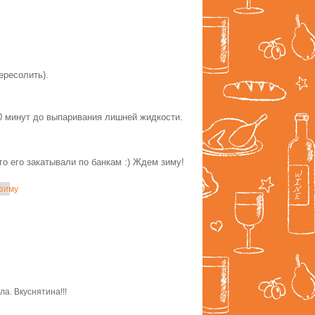
.
ересолить).
0 минут до выпаривания лишней жидкости.
ого его закатывали по банкам :) Ждем зиму!
 зиму
а. Вкуснятина!!!