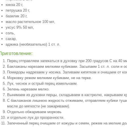
кинза 20 г,
петрушка 20 г,
базилик 20 г,
масло растительное 100 мл,
уксус 9% 50 мл,
соль,
сахар,
аджика (необязательно) 1 ст. л.
Приготовление:
Перец отправляем запекаться в духовку при 200 градусов С на 40 м
Баклажаны нарезаем мелкими кубиками. Засыпаем 1 ст. л. соли и о
Помидоры надрезаем у носика. Заливаем кипятком и очищаем от ко
Морковку режем мелкими кубиками, не на терке.
Лук, чеснок и острый перец измельчаем.
Зелень нарезаем мелко.
Вынимаем из духовки перцы, складываем в кастрюлю, накрываем кр
С баклажанов лишнюю жидкость отжимаем, отправляем кубики туши
масле до мягкости (не зажариваем).
Отдельно обжариваем морковь
и отдельно лук до прозрачности.
Запеченный перец очищаем от кожуры и семян, режем на мелкие дол