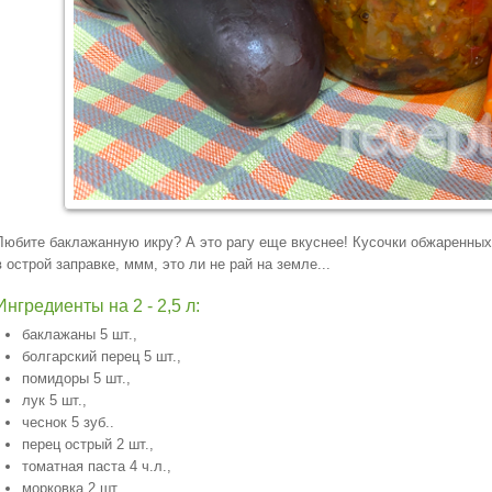
Любите баклажанную икру? А это рагу еще вкуснее! Кусочки обжаренных
в острой заправке, ммм, это ли не рай на земле...
Ингредиенты на 2 - 2,5 л:
баклажаны 5 шт.,
болгарский перец 5 шт.,
помидоры 5 шт.,
лук 5 шт.,
чеснок 5 зуб..
перец острый 2 шт.,
томатная паста 4 ч.л.,
морковка 2 шт.,