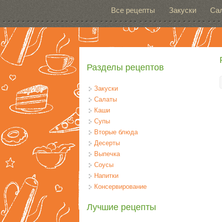
Перейти к основному содержанию
Все рецепты
Закуски
Са
Разделы рецептов
Закуски
Салаты
Каши
Супы
Вторые блюда
Десерты
Выпечка
Соусы
Напитки
Консервирование
Лучшие рецепты