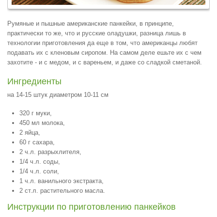
Румяные и пышные американские панкейки, в принципе,
практически то же, что и русские оладушки, разница лишь в
технологии приготовления да еще в том, что американцы любят
подавать их с кленовым сиропом. На самом деле ешьте их с чем
захотите - и с медом, и с вареньем, и даже со сладкой сметаной.
Ингредиенты
на 14-15 штук диаметром 10-11 см
320 г муки,
450 мл молока,
2 яйца,
60 г сахара,
2 ч.л. разрыхлителя,
1/4 ч.л. соды,
1/4 ч.л. соли,
1 ч.л. ванильного экстракта,
2 ст.л. растительного масла.
Инструкции по приготовлению панкейков