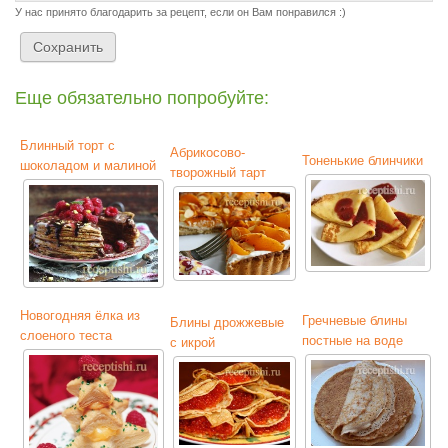
У нас принято благодарить за рецепт, если он Вам понравился :)
Еще обязательно попробуйте:
Блинный торт с
Абрикосово-
Тоненькие блинчики
шоколадом и малиной
творожный тарт
Новогодняя ёлка из
Гречневые блины
Блины дрожжевые
слоеного теста
постные на воде
с икрой