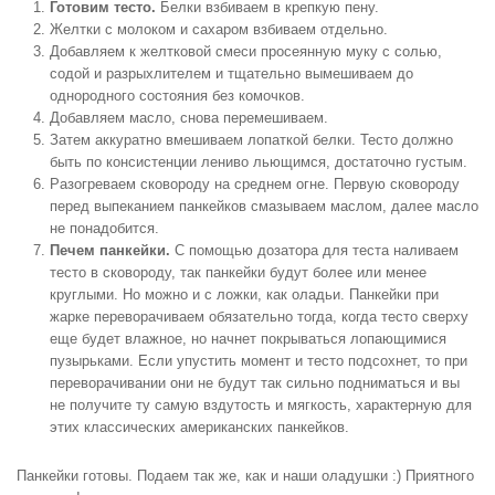
Готовим тесто.
Белки взбиваем в крепкую пену.
Желтки с молоком и сахаром взбиваем отдельно.
Добавляем к желтковой смеси просеянную муку с солью,
содой и разрыхлителем и тщательно вымешиваем до
однородного состояния без комочков.
Добавляем масло, снова перемешиваем.
Затем аккуратно вмешиваем лопаткой белки. Тесто должно
быть по консистенции лениво льющимся, достаточно густым.
Разогреваем сковороду на среднем огне. Первую сковороду
перед выпеканием панкейков смазываем маслом, далее масло
не понадобится.
Печем панкейки.
С помощью дозатора для теста наливаем
тесто в сковороду, так панкейки будут более или менее
круглыми. Но можно и с ложки, как оладьи. Панкейки при
жарке переворачиваем обязательно тогда, когда тесто сверху
еще будет влажное, но начнет покрываться лопающимися
пузырьками. Если упустить момент и тесто подсохнет, то при
переворачивании они не будут так сильно подниматься и вы
не получите ту самую вздутость и мягкость, характерную для
этих классических американских панкейков.
Панкейки готовы. Подаем так же, как и наши оладушки :) Приятного