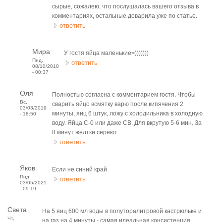
сырые, сожалею, что послушалась вашего отзыва в
комментариях, остальные доварила уже по статье.
ответить
Мира
У гостя яйца маленькие=)))))))
Пнд,
ответить
08/10/2018
- 00:37
Оля
Полностью согласна с комментарием гостя. Чтобы
Вс,
сварить яйцо всмятку варю после кипячения 2
03/03/2019
минуты, яиц 6 штук, ложу с холодильника в холодную
- 18:50
воду. Яйца С-0 или даже СВ. Для вкрутую 5-6 мин. За
8 минут желтки сереют
ответить
Яков
Если не синий край
Пнд,
ответить
03/05/2021
- 09:19
Света
На 5 яиц 600 мл воды в полуторалитровой кастрюльке и
Чт,
на газ на 4 минуты - самая идеальная консистенция.