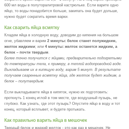
600 мл воды в полуторалитровой кастрюльке. Если варите одно
яйцо, то воды понадобится больше, закипать она будет дольше,
нужно будет сократить время варки.
Как сварить яйца всмятку
Кладем яйца в холодную воду, доводим до кипения на большом
огне, убавляем и варим
2 минуты: белок станет полужидким,
желток жидкими
; или
4 минуты: желток останется жидким, а
белок – почти твердым
.
Более точно получится с яйцами, предварительно подогретыми
до температуры тела, к примеру, в теплой водопроводной воде.
Выкладываем их в кипящую воду, варим 5 минут. В результате
получаем сваренные всмятку яйца, где желток будет жидким, а
белок – полутвердым.
Если выкладываете яйца в кипяток, нужно их подготовить:
проткнуть 1 конец иглой в том месте, где воздушный пузырь, не
глубоко. Как узнать, где этот пузырь? Опустите яйцо в воду и тот
конец, который всплывет, и будете протыкать.
Как правильно варить яйца в мешочек
Твердый белок и жидкий желток - это как раз в мешочек. Не