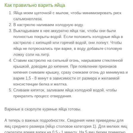
Как правильно варить яйца
Яйца моем щеточкой с мылом, чтобы минимизировать риск
сальмонеллеза.
В кастрюлю наливаем холодную воду.
Выкладываем в нее аккуратно яйца так, чтобы они были
полностью покрыты водой. Если положить холодные яйца в
кастрюлю с кипящей или горячей водой, они лопнут. Чтобы
яйца не потрескались при варке, в воду добавьте столовую
ложку соли на литр.
Ставим кастрюлю на сильный огонь, накрываем стеклянной
крышкой, доводим до кипения. При появлении признаков
кипения снимаем крышку, сразу снижаем огонь до минимума и
варим 1,5 - 8 минут в зависимости от размера и желаемой
консистенции белка и желтка.
Сливаем кипяток, заливаем яйца холодной водой, чтобы
прекратить процесс отвердения.
Вареные в скорлупе куриные яйца готовы.
А теперь о важных подробностях. Сведения ниже приведены для
яиц среднего размера (яйцо столовое категория 1). Для мелких яиц
сократите время варки на 0,5 - 1 минуту. На 5 яиц берем примерно