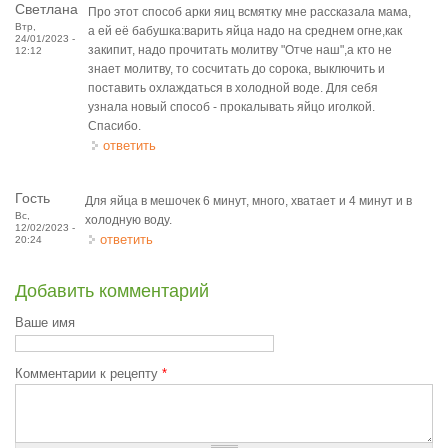
Светлана
Про этот способ арки яиц всмятку мне рассказала мама,
Втр,
а ей её бабушка:варить яйца надо на среднем огне,как
24/01/2023 -
закипит, надо прочитать молитву "Отче наш",а кто не
12:12
знает молитву, то сосчитать до сорока, выключить и
поставить охлаждаться в холодной воде. Для себя
узнала новый способ - прокалывать яйцо иголкой.
Спасибо.
ответить
Гость
Для яйца в мешочек 6 минут, много, хватает и 4 минут и в
Вс,
холодную воду.
12/02/2023 -
ответить
20:24
Добавить комментарий
Ваше имя
Комментарии к рецепту
*