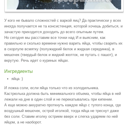
У кого не бывало сложностей с варкой яиц? Да практически у всех
иногда получается не та консистенция, которой хочешь добиться, и
зачастую приходится доходить до всего опытным путем.
Но сегодня мы расставим все точки над И и выясним, как
правильно и сколько времени нужно варить яйца, чтобы сварить их
в скорлупе всмятку (полужидкий белок и жидкая серединка), в
мешочек (твердый белок и жидкий желток, не путать с пашот), и
вкрутую. Речь идет о куриных яйцах.
Ингредиенты
яйца :)
И ложка соли, если яйца только что из холодильника.
Кастрюлька должна быть минимального объема, чтобы яйца в ней
лежали на дне в один слой и не перекатывались при кипении.
А еще можно аккуратно проткнуть каждое яйцо с тупого конца, где
воздушный мешочек, острой иголкой, тогда яйца не треснут даже
без соли. Ставим иголку острием вверх и слегка ударяем по ней
яйцом, а не наоборот.