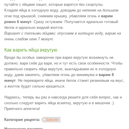
путайте с яйцами пашот, которые варятся без скорлупы.
Кладем яйца в холодную воду, доводим до кипения на большом
огне под крышкой, снимаем крышку, убавляем огонь и
варим
ровно 6 минут
. Сразу остужаем. Получается идеально готовый
белок и идеально жидкий желток.
Вариант с теплыми яйцами: опускаем в кипящую воду, варим на
очень слабом огне 7 минут.
Как варить яйца вкрутую
Вроде бы особых заморочек при варке вкрутую возникнуть не
должно, вари себе да вари, но и тут есть свои особенности. Чтобы
правильно сварить яйца вкрутую, выкладываем их в холодную
воду, даем закипеть, убавляем огонь до минимума и
варим 8
минут
. Не переварите яйца, иначе белок станет резиновым на вкус,
а желток будет сильно крошиться.
Надеюсь, теперь вы раз и навсегда решите для себя вопрос, как и
сколько следует варить яйца всмятку, вкрутую и в мешочек :)
Приятного аппетита!
Категория рецепта:
Закуски
Назначение рецепта: