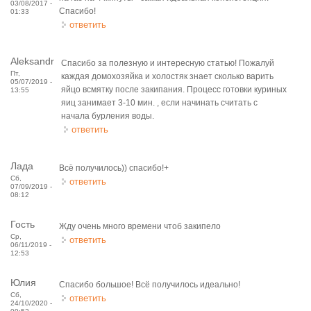
03/08/2017 -
Спасибо!
01:33
ответить
Aleksandr
Спасибо за полезную и интересную статью! Пожалуй
Пт,
каждая домохозяйка и холостяк знает сколько варить
05/07/2019 -
яйцо всмятку после закипания. Процесс готовки куриных
13:55
яиц занимает 3-10 мин. , если начинать считать с
начала бурления воды.
ответить
Лада
Всё получилось)) спасибо!+
Сб,
ответить
07/09/2019 -
08:12
Гость
Жду очень много времени чтоб закипело
Ср,
ответить
06/11/2019 -
12:53
Юлия
Спасибо большое! Всё получилось идеально!
Сб,
ответить
24/10/2020 -