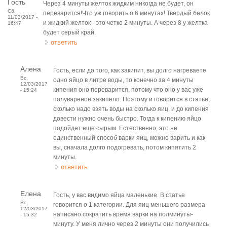
Гость
Через 4 минуты желток жидким никогда не будет, он
Сб,
переварится!Что уж говорить о 6 минутах! Твердый белок
11/03/2017 -
и жидкий желток - это четко 2 минуты. А через 8 у желтка
16:47
будет серый край.
ответить
Алена
Гость, если до того, как закипит, вы долго нагреваете
Вс,
одно яйцо в литре воды, то конечно за 4 минуты
12/03/2017
кипения оно переварится, потому что оно у вас уже
- 15:24
полувареное закипело. Поэтому и говорится в статье,
сколько надо взять воды на сколько яиц, и до кипения
довести нужно очень быстро. Тогда к кипению яйцо
подойдет еще сырым. Естественно, это не
единственный способ варки яиц, можно варить и как
вы, сначала долго подогревать, потом кипятить 2
минуты.
ответить
Елена
Гость, у вас видимо яйца маленькие. В статье
Вс,
говорится о 1 категории. Для яиц меньшего размера
12/03/2017
написано сократить время варки на полминуты-
- 15:32
минуту. У меня лично через 2 минуты они получились