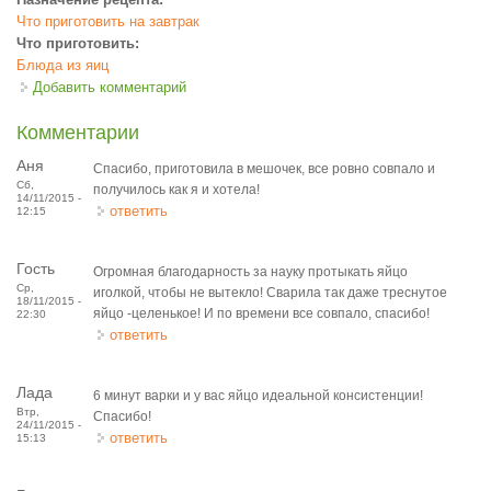
Что приготовить на завтрак
Что приготовить:
Блюда из яиц
Добавить комментарий
Комментарии
Аня
Спасибо, приготовила в мешочек, все ровно совпало и
Сб,
получилось как я и хотела!
14/11/2015 -
ответить
12:15
Гость
Огромная благодарность за науку протыкать яйцо
Ср,
иголкой, чтобы не вытекло! Сварила так даже треснутое
18/11/2015 -
яйцо -целенькое! И по времени все совпало, спасибо!
22:30
ответить
Лада
6 минут варки и у вас яйцо идеальной консистенции!
Втр,
Спасибо!
24/11/2015 -
ответить
15:13