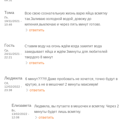
09:52
Тома
Всю свою сознательную жизнь варю яйца всмятку
Пт,
так.Заливаю холодной водой, довожу до
19/11/2021 -
кипения,выключаю и через пять минут готово.
10:46
ответить
Гость
Ставим воду на огонь ждём когда закипит вода
Ср,
закидывает яйца и ждём 3минуты для любителей
24/11/2021 -
твердого 8 минут
22:21
ответить
Людмила
6 минут???!!! Даже пробовать не хочется, точно будут в
Сб,
крутую, а не в мешочке! 2 минуты максимум!
12/02/2022 -
ответить
23:38
Елизавета
Людмила, вы путаете в мешочек и всмятку. Через 2
Вс,
минуты будет лишь всмятку.
13/02/2022 -
ответить
12:08