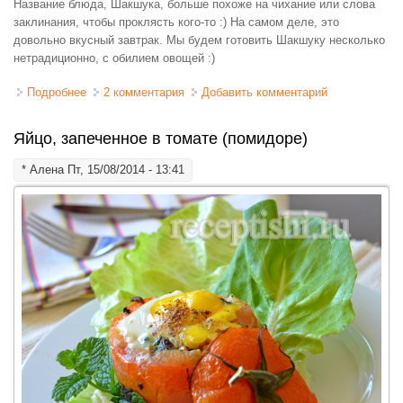
Название блюда, Шакшука, больше похоже на чихание или слова
заклинания, чтобы проклясть кого-то :) На самом деле, это
довольно вкусный завтрак. Мы будем готовить Шакшуку несколько
нетрадиционно, с обилием овощей :)
Подробнее
о Шакшука овощная (овощное рагу с яйцом)
2 комментария
Добавить комментарий
Яйцо, запеченное в томате (помидоре)
*
Алена
Пт, 15/08/2014 - 13:41