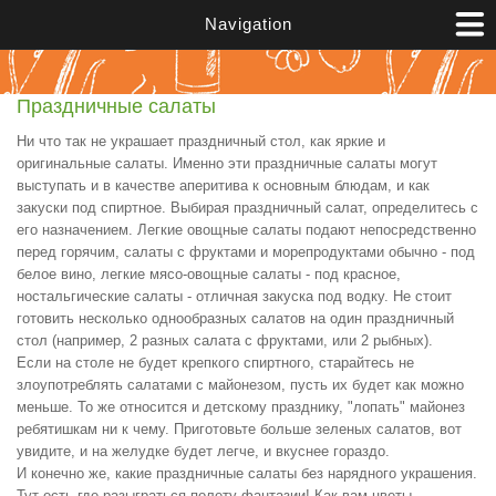
Перейти к основному содержанию
Navigation
Праздничные салаты
Ни что так не украшает праздничный стол, как яркие и
оригинальные салаты. Именно эти праздничные салаты могут
выступать и в качестве аперитива к основным блюдам, и как
закуски под спиртное. Выбирая праздничный салат, определитесь с
его назначением. Легкие овощные салаты подают непосредственно
перед горячим, салаты с фруктами и морепродуктами обычно - под
белое вино, легкие мясо-овощные салаты - под красное,
ностальгические салаты - отличная закуска под водку. Не стоит
готовить несколько однообразных салатов на один праздничный
стол (например, 2 разных салата с фруктами, или 2 рыбных).
Если на столе не будет крепкого спиртного, старайтесь не
злоупотреблять салатами с майонезом, пусть их будет как можно
меньше. То же относится и детскому празднику, "лопать" майонез
ребятишкам ни к чему. Приготовьте больше зеленых салатов, вот
увидите, и на желудке будет легче, и вкуснее гораздо.
И конечно же, какие праздничные салаты без нарядного украшения.
Тут есть где разыграться полету фантазии! Как вам цветы,