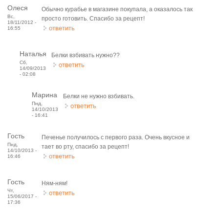
Олеся
Обычно курабье в магазине покупала, а оказалось так
Вс,
просто готовить. Спасибо за рецепт!
18/11/2012 -
ответить
16:55
Наталья
Белки взбивать нужно??
Сб,
ответить
14/09/2013
- 02:08
Марина
Белки не нужно взбивать.
Пнд,
ответить
14/10/2013
- 16:41
Гость
Печенье получилось с первого раза. Очень вкусное и
Пнд,
тает во рту, спасибо за рецепт!
14/10/2013 -
ответить
16:46
Гость
Ням-ням!
Чт,
ответить
15/06/2017 -
17:36