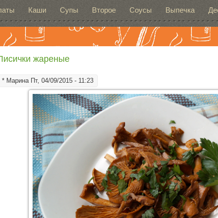
латы
Каши
Супы
Второе
Соусы
Выпечка
Де
Лисички жареные
*
Марина
Пт, 04/09/2015 - 11:23