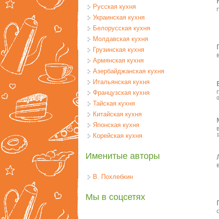
Русская кухня
Украинская кухня
Белорусская кухня
Молдавская кухня
Грузинская кухня
Армянская кухня
Азербайджанская кухня
Итальянская кухня
Французская кухня
Тайская кухня
Китайская кухня
Японская кухня
Корейская кухня
Именитые авторы
В. Похлебкин
Мы в соцсетях