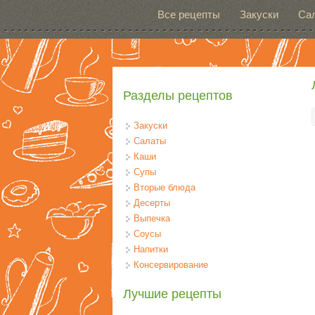
Перейти к основному содержанию
Все рецепты
Закуски
Са
Разделы рецептов
Закуски
Салаты
Каши
Супы
Вторые блюда
Десерты
Выпечка
Соусы
Напитки
Консервирование
Лучшие рецепты