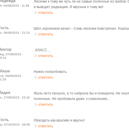
Надежда
Лисички к тому же чуть ли не самые полезные из грибов.
Пт, 04/09/2015 - 11:39
и выводят радиацию. И вкусные к тому же!
ответить
Гость
Шёл, корзинкою качал – Семь лисичек повстречал. Хорошо,
Вс, 06/09/2015 - 21:13
ответить
Виктор
..КЛАСС....
Пнд, 07/09/2015 -
ответить
09:14
Маша
Нужно попробовать.
Втр, 08/09/2015 -
ответить
11:19
Лидия
Жаль лето прошло, а то набрала бы и пожарила. Не знал
Вс, 27/09/2015 - 23:18
полезные. Не пробовала даже, к сожалению...
ответить
Гость
Обалдеть как красиво и вкусно!
Ср, 07/10/2015 - 09:58
ответить