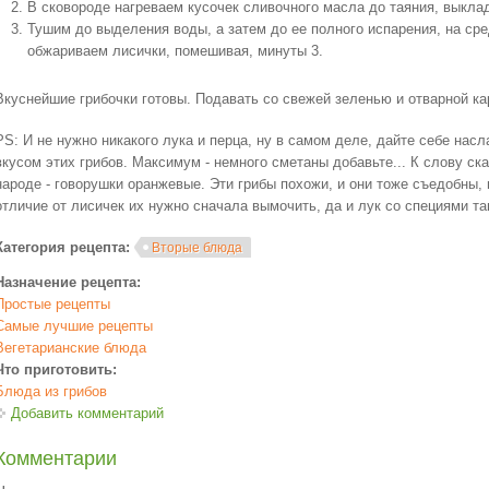
В сковороде нагреваем кусочек сливочного масла до таяния, выкла
Тушим до выделения воды, а затем до ее полного испарения, на ср
обжариваем лисички, помешивая, минуты 3.
Вкуснейшие грибочки готовы. Подавать со свежей зеленью и отварной ка
PS: И не нужно никакого лука и перца, ну в самом деле, дайте себе на
вкусом этих грибов. Максимум - немного сметаны добавьте... К слову ск
народе - говорушки оранжевые. Эти грибы похожи, и они тоже съедобны, 
отличие от лисичек их нужно сначала вымочить, да и лук со специями та
Категория рецепта:
Вторые блюда
Назначение рецепта:
Простые рецепты
Самые лучшие рецепты
Вегетарианские блюда
Что приготовить:
Блюда из грибов
Добавить комментарий
Комментарии