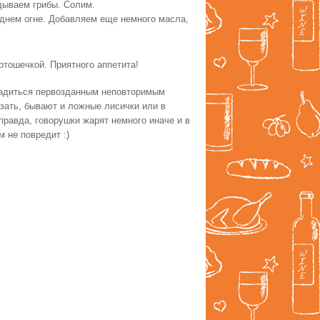
дываем грибы. Солим.
еднем огне. Добавляем еще немного масла,
ртошечкой. Приятного аппетита!
сладиться первозданным неповторимым
азать, бывают и ложные лисички или в
правда, говорушки жарят немного иначе и в
м не повредит :)