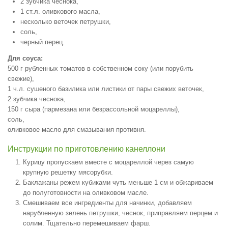
2 зубчика чеснока,
1 ст.л. оливкового масла,
несколько веточек петрушки,
соль,
черный перец.
Для соуса:
500 г рубленных томатов в собственном соку (или порубить
свежие),
1 ч.л. сушеного базилика или листики от пары свежих веточек,
2 зубчика чеснока,
150 г сыра (пармезана или безрассольной моцареллы),
соль,
оливковое масло для смазывания противня.
Инструкции по приготовлению канеллони
Курицу пропускаем вместе с моцареллой через самую
крупную решетку мясорубки.
Баклажаны режем кубиками чуть меньше 1 см и обжариваем
до полуготовности на оливковом масле.
Смешиваем все ингредиенты для начинки, добавляем
нарубленную зелень петрушки, чеснок, приправляем перцем и
солим. Тщательно перемешиваем фарш.