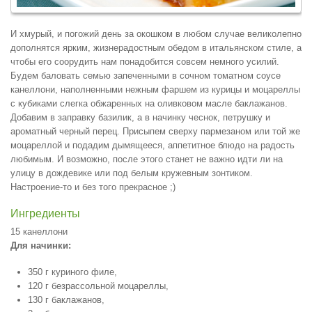
И хмурый, и погожий день за окошком в любом случае великолепно
дополнятся ярким, жизнерадостным обедом в итальянском стиле, а
чтобы его соорудить нам понадобится совсем немного усилий.
Будем баловать семью запеченными в сочном томатном соусе
канеллони, наполненными нежным фаршем из курицы и моцареллы
с кубиками слегка обжаренных на оливковом масле баклажанов.
Добавим в заправку базилик, а в начинку чеснок, петрушку и
ароматный черный перец. Присыпем сверху пармезаном или той же
моцареллой и подадим дымящееся, аппетитное блюдо на радость
любимым. И возможно, после этого станет не важно идти ли на
улицу в дождевике или под белым кружевным зонтиком.
Настроение-то и без того прекрасное ;)
Ингредиенты
15 канеллони
Для начинки:
350 г куриного филе,
120 г безрассольной моцареллы,
130 г баклажанов,