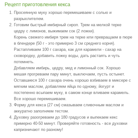
Рецепт приготовления кекса
Просеянную муку хорошо перемешиваем с солью и
разрыхлителем.
Готовим быстрый имбирный сироп. Трем на мелкой терке
цедру с лимонов, выжимаем сок (2 ложки).
Корень свежего имбиря трем на терке или превращаем в пюре
в блендере (50 г - это примерно 3 см среднего корня).
Растапливаем 100 г сахара, как для карамели - сахар на
сковородку, добавить ложку воды, дать растаять и чуть
потемнеть.
Добавляем имбирь, цедру, мед и лимонный сок. Хорошо
мешая прогреваем пару минут, выключаем, пусть остынет.
Оставшиеся 100 г сахара очень хорошо взбиваем в миксере с
мягким маслом, добавляем яйца по одному, йогурт и
постепенно всыпаем муку, в самом конце вливаем карамель.
Все хорошо перемешиваем.
Форму для кекса (27 см) смазываем сливочным маслом и
аккуратно заполняем тестом.
Духовку разогреваем до 180 градусов и выпекаем кекс
примерно 40-50 минут. Проверяйте готовность - все духовки
капризничают по разному!