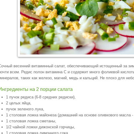
Сочный весенний витаминный салат, обеспечивающий истощенный за зим
почти всем. Редис полон витамина С и содержит много фолиевой кислот
минералов, таких как железо, магний, медь и кальций. Не плохо для неб
Ингредиенты на 2 порции салата
1 пучок редиса (6-8 средних редиски),
2 целых яйца,
пучок зеленого лука,
1 столовая ложка майонеза (домашний на основе оливкового масла -
1 столовая ложка сметаны,
1/2 чайной ложки дижонской горчицы,
1 столовая ложка лимонного сока,