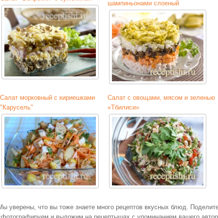
шампиньонами слоеный
Салат морковный с кириешками
Салат с овощами, мясом и зеленью
"Карусель"
«Тбилиси»
Мы уверены, что вы тоже знаете много рецептов вкусных блюд. Поделит
сфотографируем и выложим на рецептышах с упоминанием вашего авторс