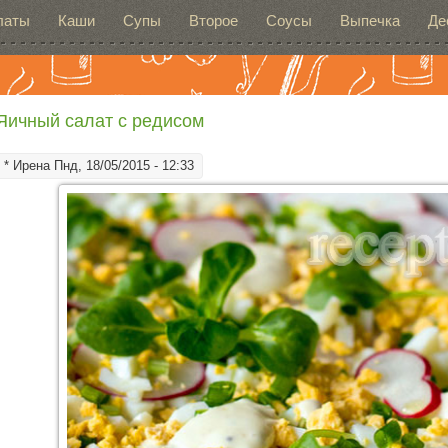
латы
Каши
Супы
Второе
Соусы
Выпечка
Де
Яичный салат с редисом
*
Ирена
Пнд, 18/05/2015 - 12:33