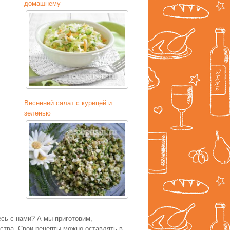
домашнему
Весенний салат с курицей и
зеленью
есь с нами? А мы приготовим,
тва. Свои рецепты можно оставлять в