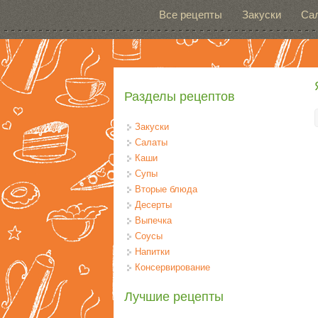
Перейти к основному содержанию
Все рецепты
Закуски
Са
Разделы рецептов
Закуски
Салаты
Каши
Супы
Вторые блюда
Десерты
Выпечка
Соусы
Напитки
Консервирование
Лучшие рецепты