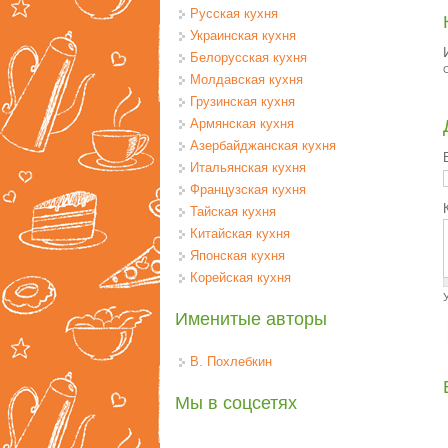
Русская кухня
Украинская кухня
Белорусская кухня
Молдавская кухня
Грузинская кухня
Армянская кухня
Азербайджанская кухня
Итальянская кухня
Французская кухня
Тайская кухня
Китайская кухня
Японская кухня
Корейская кухня
Именитые авторы
В. Похлебкин
Мы в соцсетях