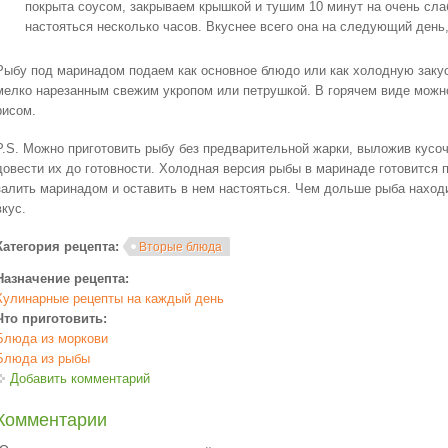
покрыта соусом, закрываем крышкой и тушим 10 минут на очень сла
настояться несколько часов. Вкуснее всего она на следующий день
Рыбу под маринадом подаем как основное блюдо или как холодную закус
мелко нарезанным свежим укропом или петрушкой. В горячем виде можн
рисом.
P.S. Можно приготовить рыбу без предварительной жарки, выложив кусо
довести их до готовности. Холодная версия рыбы в маринаде готовится 
залить маринадом и оставить в нем настояться. Чем дольше рыба наход
вкус.
Категория рецепта:
Вторые блюда
Назначение рецепта:
Кулинарные рецепты на каждый день
Что приготовить:
Блюда из моркови
Блюда из рыбы
Добавить комментарий
Комментарии