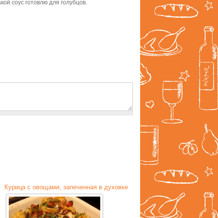
кой соус готовлю для голубцов.
Курица с овощами, запеченная в духовке