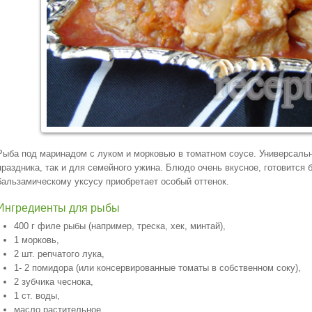
Рыба под маринадом с луком и морковью в томатном соусе. Универсальн
праздника, так и для семейного ужина. Блюдо очень вкусное, готовится б
бальзамическому уксусу приобретает особый оттенок.
Ингредиенты для рыбы
400 г филе рыбы (например, треска, хек, минтай),
1 морковь,
2 шт. репчатого лука,
1- 2 помидора (или консервированные томаты в собственном соку),
2 зубчика чеснока,
1 ст. воды,
масло растительное,