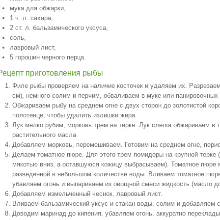
мука для обжарки,
1 ч. л. сахара,
2 ст. л. бальзамического уксуса,
соль,
лавровый лист,
5 горошин черного перца.
Рецепт приготовления рыбы
Филе рыбы проверяем на наличие косточек и удаляем их. Разрезаем
см), немного солим и перчим, обваливаем в муке или панировочных
Обжариваем рыбу на среднем огне с двух сторон до золотистой ко
полотенце, чтобы удалить излишки жира.
Лук мелко рубим, морковь трем на терке. Лук слегка обжариваем в
растительного масла.
Добавляем морковь, перемешиваем. Готовим на среднем огне, пери
Делаем томатное пюре. Для этого трем помидоры на крупной терке 
мякотью вниз, а оставшуюся кожицу выбрасываем). Томатное пюре м
разведенной в небольшом количестве воды. Вливаем томатное пюр
убавляем огонь и выпариваем из овощной смеси жидкость (масло до
Добавляем измельченный чеснок, лавровый лист.
Вливаем бальзамический уксус и стакан воды, солим и добавляем с
Доводим маринад до кипения, убавляем огонь, аккуратно переклады