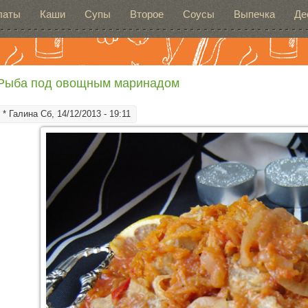
латы
Каши
Супы
Второе
Соусы
Выпечка
Де
Рыба под овощным маринадом
*
Галина
Сб, 14/12/2013 - 19:11