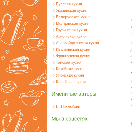
Русская кухня
Украинская кухня
Белорусская кухня
Молдавская кухня
Грузинская кухня
Армянская кухня
Азербайджанская кухня
Итальянская кухня
Французская кухня
Тайская кухня
Китайская кухня
Японская кухня
Корейская кухня
Именитые авторы
В. Похлебкин
Мы в соцсетях