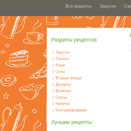
Перейти к основному содержанию
Все рецепты
Закуски
Са
Разделы рецептов
Закуски
Салаты
Каши
Супы
Вторые блюда
Десерты
Выпечка
Соусы
Напитки
Консервирование
Лучшие рецепты