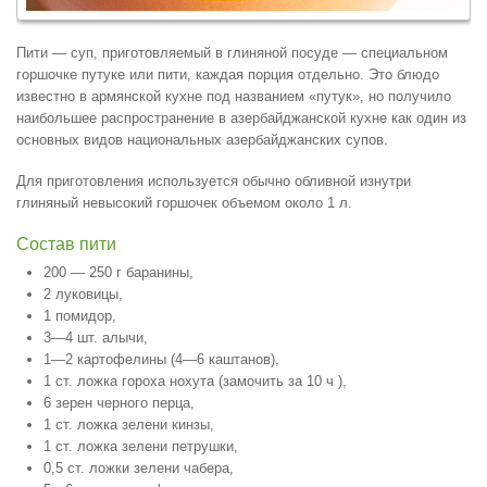
Пити — суп, приготовляемый в глиняной посуде — специальном
горшочке путуке или пити, каждая порция отдельно. Это блюдо
известно в армянской кухне под названием «путук», но получило
наибольшее распространение в азербайджанской кухне как один из
основных видов национальных азербайджанских супов.
Для приготовления используется обычно обливной изнутри
глиняный невысокий горшочек объемом около 1 л.
Состав пити
200 — 250 г баранины,
2 луковицы,
1 помидор,
3—4 шт. алычи,
1—2 картофелины (4—6 каштанов),
1 ст. ложка гороха нохута (замочить за 10 ч ),
6 зерен черного перца,
1 ст. ложка зелени кинзы,
1 ст. ложка зелени петрушки,
0,5 ст. ложки зелени чабера,