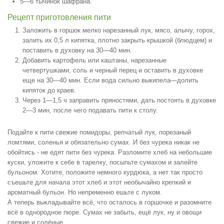
5—6 тычинок шафрана.
Рецепт приготовления пити
Заложить в горшок мелко нарезанный лук, мясо, алычу, горох,
залить их 0,5 л кипятка, плотно закрыть крышкой (блюдцем) и
поставить в духовку на 30—40 мин.
Добавить картофель или каштаны, нарезанные
четвертушками, соль и черный перец и оставить в духовке
еще на 30—40 мин. Если вода сильно выкипела—долить
кипяток до краев.
Через 1—1,5 ч заправить пряностями, дать постоять в духовке
2—3 мин, после чего подавать пити к столу.
Подайте к пити свежие помидоры, репчатый лук, порезаный
ломтями, соленья и обязательно сумах. И без чурека никак не
обойтись - не едят пити без чурека. Разломите хлеб на небольшие
куски, уложите к себе в тарелку, посыпьте сумахом и залейте
бульоном. Хотите, положите немного курдюка, а нет так просто
съешьте для начала этот хлеб и этот необычайно крепкий и
ароматный бульон. Но непременно ешьте с луком.
А теперь выкладывайте всё, что осталось в горшочке и разомните
всё в однородное пюре. Сумах не забыть, ещё лук, ну и овощи
свежие и солёные.