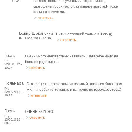
лаваша, посыпав сумахом.А второе- мясо,
13:41
картофель, горох часто разминают вместе.И тоже
посыпают сумахом.
ответить
Бекир Шекинский
Пити настоящий только в Шеки)))
Вс, 24/06/2018 - 05:29
ответить
Гость
Очень много неизвестных названий. Наверное надо на
Чт,
Кавказе родиться...
22/11/2012 -
ответить
15:07
Гюльнара
Этот рецепт просто замечательный, как и вся Кавазская
Вс,
кухня, пробуйте, готовьте и вы точно не разочаруетесь:)
22/12/2013 -
ответить
10:12
Гость
ОЧЕНЬ ВКУСНО.
Втр,
ответить
13/09/2016 -
08:38