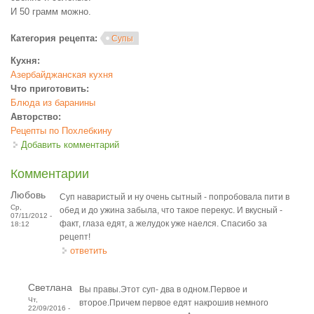
И 50 грамм можно.
Категория рецепта:
Супы
Кухня:
Азербайджанская кухня
Что приготовить:
Блюда из баранины
Авторство:
Рецепты по Похлебкину
Добавить комментарий
Комментарии
Любовь
Суп наваристый и ну очень сытный - попробовала пити в
Ср,
обед и до ужина забыла, что такое перекус. И вкусный -
07/11/2012 -
факт, глаза едят, а желудок уже наелся. Спасибо за
18:12
рецепт!
ответить
Светлана
Вы правы.Этот суп- два в одном.Первое и
Чт,
второе.Причем первое едят накрошив немного
22/09/2016 -