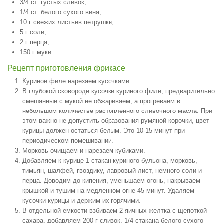
3/4 ст. густых сливок,
1/4 ст. белого сухого вина,
10 г свежих листьев петрушки,
5 г соли,
2 г перца,
150 г муки.
Рецепт приготовления фрикасе
Куриное филе нарезаем кусочками.
В глубокой сковороде кусочки куриного филе, предварительно
смешанные с мукой не обжариваем, а прогреваем в
небольшом количестве растопленного сливочного масла. При
этом важно не допустить образования румяной корочки, цвет
курицы должен остаться белым. Это 10-15 минут при
периодическом помешивании.
Морковь очищаем и нарезаем кубиками.
Добавляем к курице 1 стакан куриного бульона, морковь,
тимьян, шалфей, гвоздику, лавровый лист, немного соли и
перца. Доводим до кипения, уменьшаем огонь, накрываем
крышкой и тушим на медленном огне 45 минут. Удаляем
кусочки курицы и держим их горячими.
В отдельной емкости взбиваем 2 яичных желтка с щепоткой
сахара, добавляем 200 г сливок, 1/4 стакана белого сухого