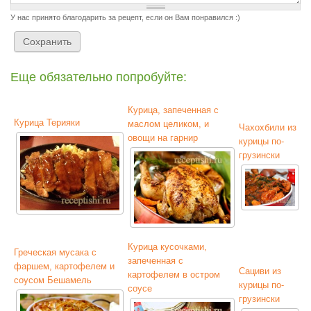
У нас принято благодарить за рецепт, если он Вам понравился :)
Еще обязательно попробуйте:
Курица, запеченная с
Курица Терияки
маслом целиком, и
Чахохбили из
овощи на гарнир
курицы по-
грузински
Курица кусочками,
Греческая мусака с
запеченная с
фаршем, картофелем и
Сациви из
картофелем в остром
соусом Бешамель
курицы по-
соусе
грузински