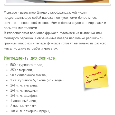
Фрикасе - известное блюдо старофранцузской кухни,
представляющее собой нарезанное кусочками белое мясо,
приготовленное особым способом в белом соусе с приправами и
ароматными травами.
В классическом варианте фрикасе готовится из цыпленка или
молодого барашка. Современные повара несколько расширили
границы классики и теперь фрикасе готовят не только из разного
мяса, но даже из рыбы и креветок.
Ингредиенты для фрикасе
500 г куриного филе,
350 г моркови,
50 г сливочного масла,
1 ст. куриного бульона (или воды),
1/4 ч. л. тимьяна,
1/4 ч. л. гвоздики,
1/4 ч. л. шалфея,
1 лавровый лист,
2 яичных желтка,
1/8 ч. л. сахарной пудры,